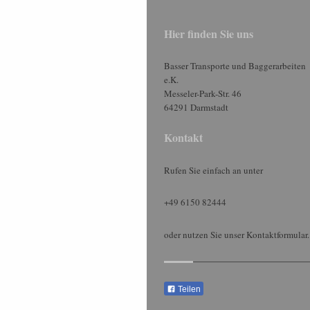
Hier finden Sie uns
Basser Transporte und Baggerarbeiten
e.K.
Messeler-Park-Str.
46
64291
Darmstadt
Kontakt
Rufen Sie einfach an unter
+49 6150 82444
oder nutzen Sie unser Kontaktformular.
Teilen