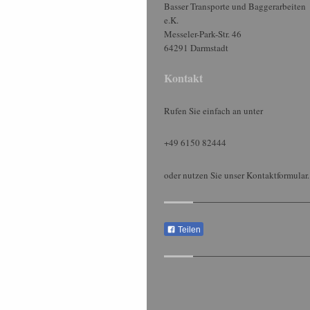
Basser Transporte und Baggerarbeiten
e.K.
Messeler-Park-Str.
46
64291
Darmstadt
Kontakt
Rufen Sie einfach an unter
+49 6150 82444
oder nutzen Sie unser Kontaktformular.
Teilen